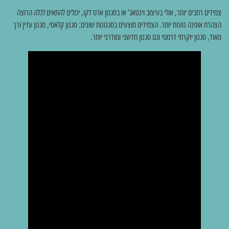
צמידים רחבים יותר, אולי בעיצוב וינטאג' או בסגנון ארט דקו, יכולים להתאים לכלה הרוצה
הצהרת אופנה נועזת יותר. הצמידים מוצעים בסגנונות שונים: סגנון קלאסי, סגנון עדין ורך
מאוד, סגנון יוקרתי דרמטי וגם סגנון חדשני ומודרני יותר.