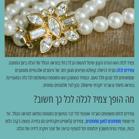
צמיד לכלה הוא הפרט הקטן שיכול לעשות הבדל גדול במראה הכולל של הכלה ביום החתונה.
צמידים לכלה
מבית דניאלה קפולטו מציעים מגוון רחב של עיצובים אלגנטיים ומעוצבים
שמתאימים לכל סגנון ולכל טעם. הצמיד המסוגנן הוא התוספת המושלמת לכל כלה המעוניינת
במראה מיוחד ובאביזר יוקרתי שישתלב נכון לצד אלמנטים נוספים.
מה הופך צמיד לכלה לכל כך חשוב?
צמידים לכלות משמשים כאביזר אופנתי לכל דבר ונחשבים כתוספת נפלאה למראה הכולל. על
פי מומחי
מתחתנים למען מתחתנים
, צמידים קלאסיים ויוקרתיים הם בחירה נפוצה בקרב כלות
רבות, וצמיד טניס משובץ יהלומים יכול להוסיף נגיעה של זוהר ויוקרה לידיה של הכלה.