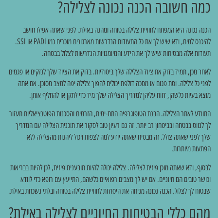
כמה חשובה הכנה נכונה לצלילה?
הכנה נכונה היא המפתח לחוויית צלילה בטוחה ומהנה באילת. לפני שאתה אפילו חושב
להיכנס למים, ודא שיש לך את כל התעודות הנדרשות מארגונים מוכרים כמו PADI או SSI.
תעודות אלה מבטיחות שיש לך את הידע והמיומנויות הנדרשות לצלול בבטחה.
לאחר מכן, תמיד בדוק את ציוד הצלילה שלך ביסודיות. בדוק את הציוד שלך לנזקים או פגמים
לפני כל צלילה. וסת פגום או מסכה דולפת יכולים להפוך צלילה יפה למצב מסוכן. אם אתה
מוצא בעיות כלשהן, דווח עליהן למדריך הצלילה שלך מיד כדי לתקן או להחליף אותן.
התוודע לאתר הצלילה. הבנת הטופוגרפיה התת-ימית, הזרמים והסכנות הפוטנציאליות תעזור
לך לנווט בבטחה ובביטחון רב יותר. זה גם רעיון טוב לסקור את תוכנית הצלילה עם המדריך
שלך לפני שאתה צולל. זה מבטיח שאתה יודע למה לצפות ויכול ליהנות מהצלילה ללא
הפתעות מיותרות.
לבסוף, ודא שאתה מוכן פיזית לצלילה. צלילה יכולה להיות תובענית פיזית, לכן להיות בבריאות
וכושר טובים הם חיוניים. אם יש לך מצבים רפואיים כלשהם, התייעץ עם רופא כדי לוודא
שבטוח לך לצלול. הכנה נכונה מניחה את היסודות לחוויית צלילה בטוחה ובלתי נשכחת באילת.
מהם כללי הבטיחות החיוניים לצלילה באילת?