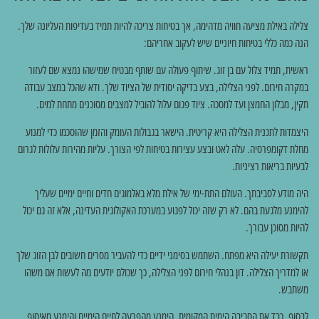
צלילה באילת מציעה חוויה מדהימה, אך בטיחות צריכה להיות תמיד בעדיפות העליונה שלך.
הנה כמה כללי בטיחות חיוניים שיש לעקוב אחריהם:
ראשית, תמיד צלול עם בן זוג. שיתוף פעולה עם שותף מבטיח שמישהו נמצא שם לעזור
במקרה חירום. לפני הצלילה, בצע בדיקה יסודית של הציוד שלך. ודא שהכל במצב עבודה
תקין, מבלון החמצן ועד למסכה. ציוד פגום עלול להוביל למצבים מסוכנים מתחת למים.
היצמדות לתכנית הצלילה היא קריטית. הישאר בגבולות העומק והזמן שהוסכמו כדי למנוע
מחלת דקומפרסיה. עלה לאט ובצע עצירות בטיחות לפי הצורך. עליות מהירות עלולות לגרום
לבעיות בריאות רציניות.
היה מודע לסביבתך. העולם התת-ימי של אילת מלא באלמוגים חדים וחיים ימיים שעליך
להימנע מלגעת בהם. לא רק שזה יכול לפגוע במערכת האקולוגית העדינה, אלא זה גם יכול
להיות מסוכן עבורך.
תקשורת יעילה היא מפתח. השתמש בסימני ידיים כדי להעביר מסרים חשובים לבן הזוג שלך
או למדריך הצלילה. דון בנהלי חירום לפני הצלילה, כך שכולם יודעים מה לעשות אם משהו
משתבש.
לבסוף, כבד את הסביבה הימית המקומית. הימנע מהפרעה לחיים הימיים והימנע מאיסוף