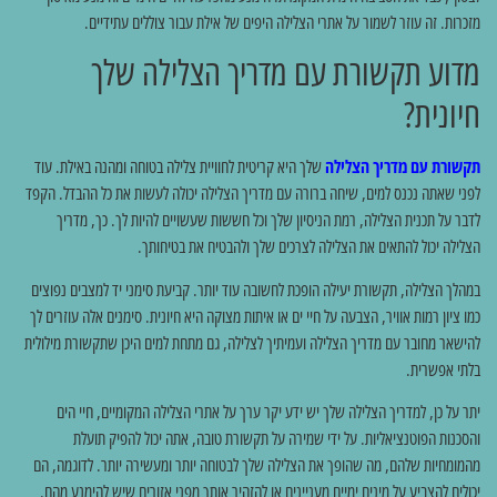
מזכרות. זה עוזר לשמור על אתרי הצלילה היפים של אילת עבור צוללים עתידיים.
מדוע תקשורת עם מדריך הצלילה שלך
חיונית?
תקשורת עם מדריך הצלילה
שלך היא קריטית לחוויית צלילה בטוחה ומהנה באילת. עוד
לפני שאתה נכנס למים, שיחה ברורה עם מדריך הצלילה יכולה לעשות את כל ההבדל. הקפד
לדבר על תכנית הצלילה, רמת הניסיון שלך וכל חששות שעשויים להיות לך. כך, מדריך
הצלילה יכול להתאים את הצלילה לצרכים שלך ולהבטיח את בטיחותך.
במהלך הצלילה, תקשורת יעילה הופכת לחשובה עוד יותר. קביעת סימני יד למצבים נפוצים
כמו ציון רמות אוויר, הצבעה על חיי ים או איתות מצוקה היא חיונית. סימנים אלה עוזרים לך
להישאר מחובר עם מדריך הצלילה ועמיתיך לצלילה, גם מתחת למים היכן שתקשורת מילולית
בלתי אפשרית.
יתר על כן, למדריך הצלילה שלך יש ידע יקר ערך על אתרי הצלילה המקומיים, חיי הים
והסכנות הפוטנציאליות. על ידי שמירה על תקשורת טובה, אתה יכול להפיק תועלת
מהמומחיות שלהם, מה שהופך את הצלילה שלך לבטוחה יותר ומעשירה יותר. לדוגמה, הם
יכולים להצביע על מינים ימיים מעניינים או להזהיר אותך מפני אזורים שיש להימנע מהם.