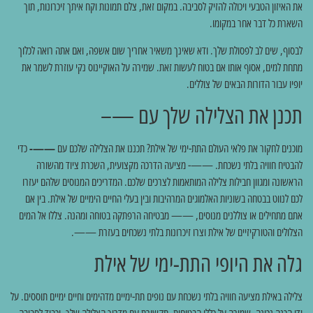
את האיזון הטבעי ויכולה להזיק לסביבה. במקום זאת, צלם תמונות וקח איתך זיכרונות, תוך
השארת כל דבר אחר במקומו.
לבסוף, שים לב לפסולת שלך. ודא שאינך משאיר אחריך שום אשפה, ואם אתה רואה לכלוך
מתחת למים, אסוף אותו אם בטוח לעשות זאת. שמירה על האוקיינוס נקי עוזרת לשמר את
יופיו עבור הדורות הבאים של צוללים.
תכנן את הצלילה שלך עם —–
מוכנים לחקור את פלאי העולם התת-ימי של אילת? תכננו את הצלילה שלכם עם
——-
כדי
להבטיח חוויה בלתי נשכחת. ——- מציעה הדרכה מקצועית, השכרת ציוד מהשורה
הראשונה ומגוון חבילות צלילה המותאמות לצרכים שלכם. המדריכים המנוסים שלהם יעזרו
לכם לנווט בבטחה בשוניות האלמוגים המרהיבות ובין בעלי החיים הימיים של אילת. בין אם
אתם מתחילים או צוללנים מנוסים, —— מבטיחה הרפתקה בטוחה ומהנה. צללו אל המים
הצלולים והטורקיזיים של אילת וצרו זיכרונות בלתי נשכחים בעזרת ——.
גלה את היופי התת-ימי של אילת
צלילה באילת מציעה חוויה בלתי נשכחת עם נופים תת-ימיים מדהימים וחיים ימיים תוססים. על