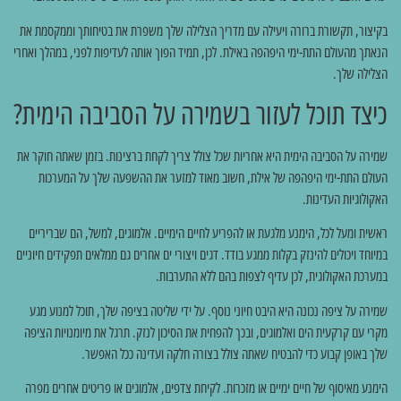
בקיצור, תקשורת ברורה ויעילה עם מדריך הצלילה שלך משפרת את בטיחותך וממקסמת את
הנאתך מהעולם התת-ימי היפהפה באילת. לכן, תמיד הפוך אותה לעדיפות לפני, במהלך ואחרי
הצלילה שלך.
כיצד תוכל לעזור בשמירה על הסביבה הימית?
שמירה על הסביבה הימית היא אחריות שכל צולל צריך לקחת ברצינות. בזמן שאתה חוקר את
העולם התת-ימי היפהפה של אילת, חשוב מאוד למזער את ההשפעה שלך על המערכות
האקולוגיות העדינות.
ראשית ומעל לכל, הימנע מלגעת או להפריע לחיים הימיים. אלמוגים, למשל, הם שבריריים
במיוחד ויכולים להינזק בקלות ממגע בודד. דגים ויצורי ים אחרים גם ממלאים תפקידים חיוניים
במערכת האקולוגית, לכן עדיף לצפות בהם ללא התערבות.
שמירה על ציפה נכונה היא היבט חיוני נוסף. על ידי שליטה בציפה שלך, תוכל למנוע מגע
מקרי עם קרקעית הים ואלמוגים, ובכך להפחית את הסיכון לנזק. תרגל את מיומנויות הציפה
שלך באופן קבוע כדי להבטיח שאתה צולל בצורה חלקה ועדינה ככל האפשר.
הימנע מאיסוף של חיים ימיים או מזכרות. לקיחת צדפים, אלמוגים או פריטים אחרים מפרה