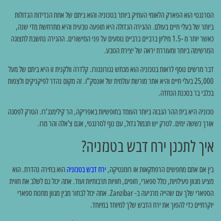
הסרנגטי הוא הפארק הלאומי העתיק ביותר בטנזניה והוא ביתם של אחת הנדידות הגדולות
ביותר של בעלי חיים בעולם. ההגירה הגדולה היא תופעה טבעית והיא מתרחשת מדי שנה,
כאשר יותר מ -1.5 מיליון ברביים ברביים נוסעים על פני המישורים. ההגירה נחשבת לתצוגה
המרשימה ביותר ומעוררת יראה של יצירת הטבע.
דבר מרשים נוסף לראות בטנזניה הוא מכתש נגורונגורו. קלדרה וולקנית זו היא ביתם של מעל
25,000 בעלי חיים והיא אתר מורשת עולמית של אונסק"ו. זה מקום נהדר לפיקניקים ולצפות
בכלבי בר בסכנת הכחדה.
טנזניה היא בית ההר הגבוה ביותר העומד בחופשיות באפריקה, הר קילימנג'רו. הטרק לפסגה
אורך כששה ימים. לטרק יש תגמול גדול, עם נוף לסרנגטי, אגם צ'אלה והר מרו.
איך לתכנן ירח דבש בטנזניה?
בין אם אתם מחפשים הרפתקאות או רומנטיקה,
ירח דבש בטנזניה
הוא בחירה נהדרת. הוא
מציע מגוון פעילויות, כולל ספארי, חופים, חוויות תרבותיות ועוד. אתה יכול גם לשלב את חווית
הספארי שלך עם שהייה מרגיעה ב- Zanzibar. אתה יכול לבחור מבין מגוון מחנות ספארי
יוקרתיים כדי להפוך את ירח הדבש שלך למיוחד במיוחד.