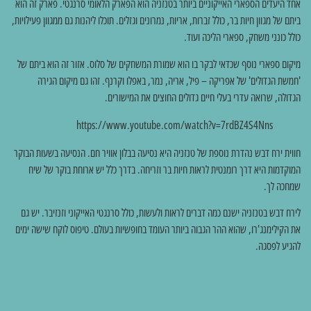
אחד היעדים הספארי האייקוניים ביותר בטנזניה הוא הפארק הלאומי סרנגטי. פארק זה הוא
ביתם של מגוון חיות בר, כולל זברות, אריות, נמרונים וגזלים. תוכלו ליהנות גם ממגוון פעילויות,
כולל כונני משחק, ספארי הליכה ועוד.
מיקום ספארי נוסף שכדאי לבקר בו הוא שמורת המשחקים של סלוס. אזור זה הוא ביתם של
'חמשת הגדולים' של אפריקה – פיל, אריה, נמר, באפלו וקרנף. זהו גם מיקום הגירה
הגדולה, שרואה עדרי בעלי חיים גדולים החוצים את המישורים.
https://www.youtube.com/watch?v=7rdBZ4S4Nns
חווית ירח דבש נהדרת נוספת של טנזניה היא נסיעה בבלון אוויר חם. הנסיעה בשעות הבוקר
המוקדמות היא דרך רומנטית לראות חיות בר וזריחה. בדרך כלל יש ארוחת בוקר של שיח
שמחכה לך.
לירח דבש בטנזניה ישנם כמה דברים לראות ולעשות, כולל סרנגטי האייקוני וזנזיבר. יש גם
את הקילימנג'רו, שהוא ההר הגבוה ביותר העומד בחופשיות בעולם. טיפוס לוקח שישה ימים
להגיע לפסגה.