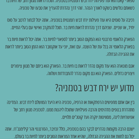
ספארי קאנו הוא עוד פעילות ירח דבש רומנטית בטנזניה. תוכלו לראות מגוון רחב של חיות בר
כשאתם גולשים בשקט לאורך הנהר. זוהי דרך נהדרת להעריך את טבעו של טנזניה.
רכיבה על סוסים היא עוד פעילות ירח דבש רומנטית בטנזניה. אתה יכול לבחור לרכוב על סוס
יחיד, או שניים. שניהם דרך נהדרת לראות חיות בר. תוכל להתקרב ואישי עם בעלי החיים.
הפארק הלאומי סרנגטי הוא המקום הטוב ביותר לספארי לחיות בר. אתה יכול לראות חיות בר
בפארק הלאומי זה בכל עת של השנה. עם זאת, יוני עד אוקטובר הוא הזמן הטוב ביותר לראות
את ההגירה הגדולה.
אגם מונארה הוא עוד מקום נהדר לראות בו חיות בר. הפארק הוא ביתם של מגוון ציפורים
ויצורים גדולים. הפארק הוא גם מקום נהדר להתבודדות ושלווה.
מדוע יש ירח דבש בטנזניה?
בין אם אתם מחפשים הרפתקאות או הרפיה, טנזניה היא היעד המושלם לירח דבש. המדינה
מתהדרת בנופים מדהימים והרבה פעילויות שתוכלו ליהנות ממנו. לטנזניה מגוון רחב של
אפשרויות לינה, מסוויטות יוקרה ועד קוטג'ים תלויים.
ישנם הרבה מקומות נהדרים לבקר בהם בטנזניה, כולל זנזיבר, הסרנגטי והר קילימנג'רו. אתה
יכול גם לחוות את ההגירה הגדולה, שהיא אחד המראות הטובים ביותר לחיות בר בעולם.